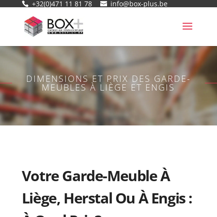
+32(0)471 11 81 78
info@box-plus.be
DIMENSIONS ET PRIX DES GARDE-
MEUBLES À LIÈGE ET ENGIS
Votre Garde-Meuble À
Liège, Herstal Ou À Engis :