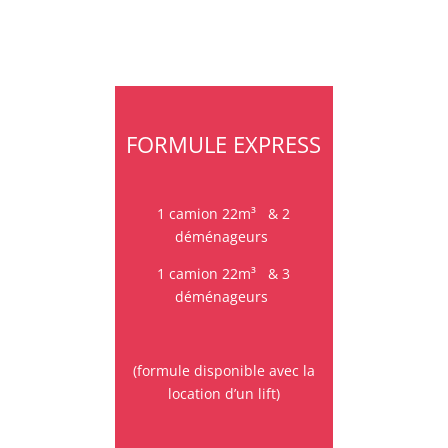
FORMULE EXPRESS
1 camion 22m³
&
2
déménageurs
1 camion 22m³
&
3
déménageurs
(formule disponible avec la
location d’un lift)