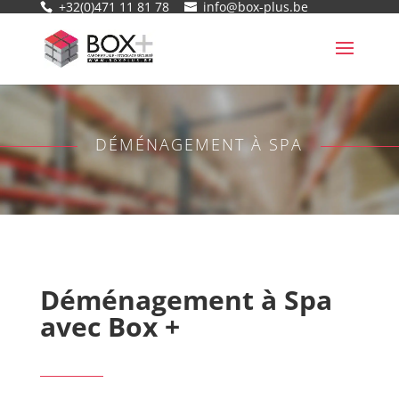
+32(0)471 11 81 78
info@box-plus.be
DÉMÉNAGEMENT À SPA
Déménagement à Spa
avec Box +