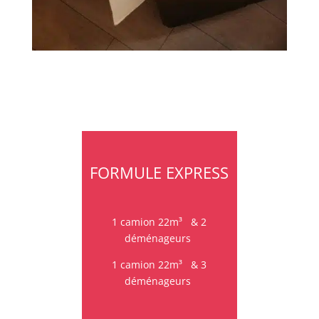
FORMULE EXPRESS
1 camion 22m³
&
2
déménageurs
1 camion 22m³
&
3
déménageurs